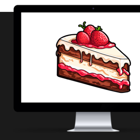
Biz 
Respo