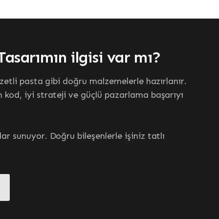
eyici
nışın.