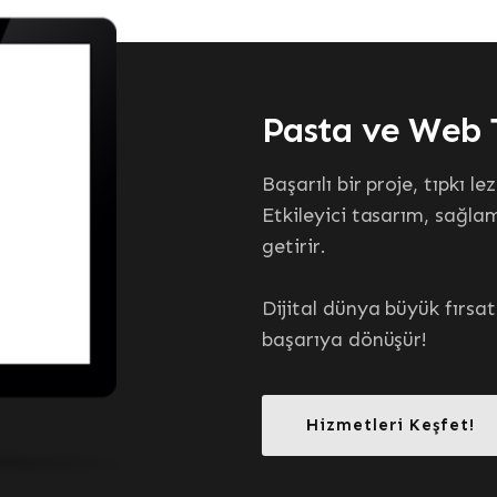
MOBİL WEB TASARIM
WEB TASARIM
modern, estetik ve etkil
Mobil uyumluyuz
nsive web tasarım ile ta
Web siteleri yapıyoruz.