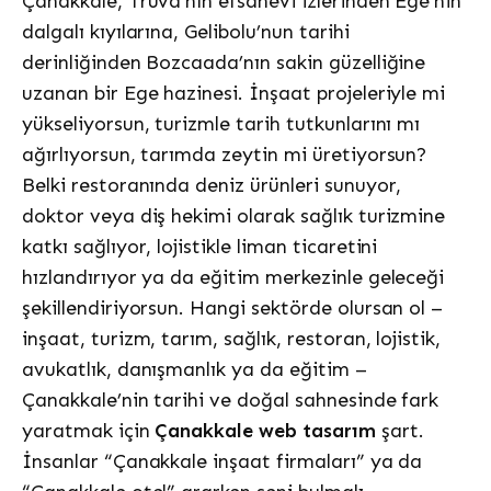
Çanakkale, Truva’nın efsanevi izlerinden Ege’nin
dalgalı kıyılarına, Gelibolu’nun tarihi
derinliğinden Bozcaada’nın sakin güzelliğine
uzanan bir Ege hazinesi. İnşaat projeleriyle mi
yükseliyorsun, turizmle tarih tutkunlarını mı
ağırlıyorsun, tarımda zeytin mi üretiyorsun?
Belki restoranında deniz ürünleri sunuyor,
doktor veya diş hekimi olarak sağlık turizmine
katkı sağlıyor, lojistikle liman ticaretini
hızlandırıyor ya da eğitim merkezinle geleceği
şekillendiriyorsun. Hangi sektörde olursan ol –
inşaat, turizm, tarım, sağlık, restoran, lojistik,
avukatlık, danışmanlık ya da eğitim –
Çanakkale’nin tarihi ve doğal sahnesinde fark
yaratmak için
Çanakkale web tasarım
şart.
İnsanlar “Çanakkale inşaat firmaları” ya da